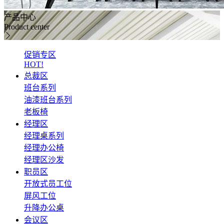
产品中心
Product center
促销专区
HOT!
总裁区
班台系列
油漆班台系列
老板椅
经理区
经理桌系列
经理办公椅
经理区沙发
职员区
开放式员工位
屏风工位
升降办公桌
会议区