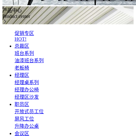
产品中心
Product center
促销专区
HOT!
总裁区
班台系列
油漆班台系列
老板椅
经理区
经理桌系列
经理办公椅
经理区沙发
职员区
开放式员工位
屏风工位
升降办公桌
会议区