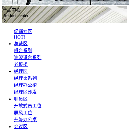
产品中心
Product center
促销专区
HOT!
总裁区
班台系列
油漆班台系列
老板椅
经理区
经理桌系列
经理办公椅
经理区沙发
职员区
开放式员工位
屏风工位
升降办公桌
会议区