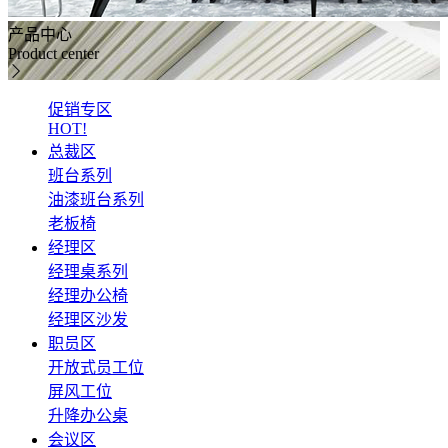
产品中心
Product center
促销专区
HOT!
总裁区
班台系列
油漆班台系列
老板椅
经理区
经理桌系列
经理办公椅
经理区沙发
职员区
开放式员工位
屏风工位
升降办公桌
会议区