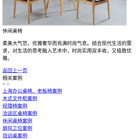
休闲桌椅
柔美大气范，优雅奢华而充满时尚气息。结合现代生活的需
求，对生活的思考融入艺术中，时尚实用双丰收，又极致优
雅。
返回上一页
相关案例
<
>
上海办公桌椅、老板椅案例
木式文件柜案例
经理椅案例
洽谈区桌椅案例
休闲桌椅案例
屏风工位案例
培训桌案例