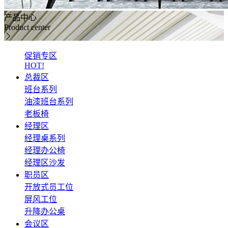
产品中心
Product center
促销专区
HOT!
总裁区
班台系列
油漆班台系列
老板椅
经理区
经理桌系列
经理办公椅
经理区沙发
职员区
开放式员工位
屏风工位
升降办公桌
会议区